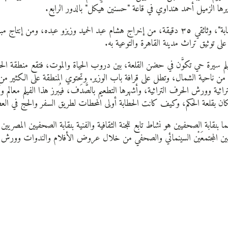
يرها الزميل أحمد هنداوي في قاعة "حسنين هيكل" بالدور الرابع.
وفيلم "الحطابة"، وثائقي ٣٥ دقيقة، من إخراج هشام عبد الحميد وزيزو عبده، ومن إنت
على توثيق تراث مدينة القاهرة والتوعية به.
لم سيرة حي تكوَّن في حضن القلعة، بين دروب الحياة والموت، فتقع منطقة الح
 من ناحية الشمال، وتطل على قرافة باب الوزير. وتحتوي المنطقة على الكثير من ا
تراثية وورش الحرف التراثية، وأشهرها التطعيم بالصَّدَف، فيُبرز هذا الفيلم معالم 
كان بقلعة الحكم، وكيف كانت الحطابة أولى المحطات لطريق السفر والحج في العص
ما بنقابة الصحفيين هو نشاط تابع للجنة الثقافية والفنية بنقابة الصحفيين المصري
بين المجتمعَيْن السينمائي والصحفي من خلال عروض الأفلام والندوات وورش 