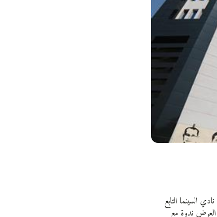
ادي السينما التابع
نة مساءً، ويعقب العرض ندوة مع