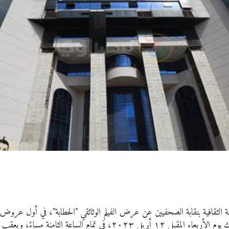
نة الثقافية بنقابة الصحفيين عن عرض الفيلم الوثائقي "الحطابة"، في أول عروض ن
للجنة، وذلك يوم الأربعاء المقبل ١٢ أبريل ٢٠٢٣، في تمام الساعة الثام