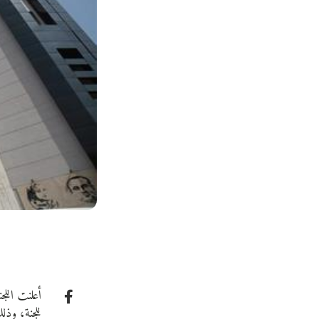
أعلنت اللج