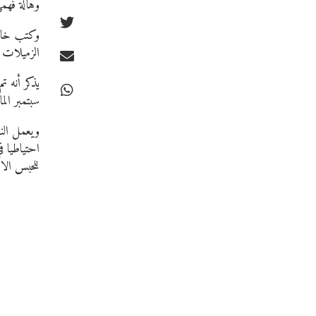
وهالة فهمي
وكتب خالد
الزميلات 
يذكر أنه 
سبتمبر الم
ويعمل الن
احتياطيا ف
للحبس الا