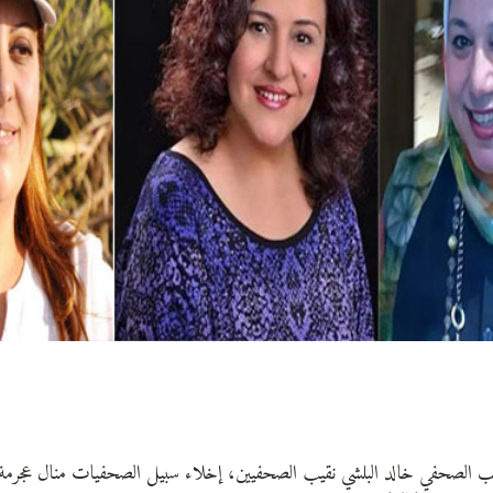
تب الصحفي خالد البلشي نقيب الصحفيين، إخلاء سبيل الصحفيات منال عجرمة