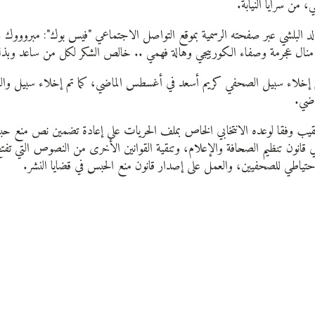
، من سرايا النيابة.
 البلشي عبر صفحته الرسمية بموقع التواصل الاجتماعي "فيس بوك": مبروووك .
منال عجرمة وصفاء الكوربيجي وهالة فهمي .. خالص الشكر لكل من ساعد وبذل
تم إخلاء سبيل الصحفي كريم أسعد في أغسطس الماضي، كما تم إخلاء سبيل والص
اضي.
قيب وفقا لوعده الانتخابي الخاص بملف الحريات على إعادة تضمين نص منع 
ي قانون تنظيم الصحافة والإعلام، وتنقية القوانين الأخرى من النصوص التي تفت
حتياطي للصحفيين، والعمل على إصدار قانون منع الحبس في قضايا النشر.