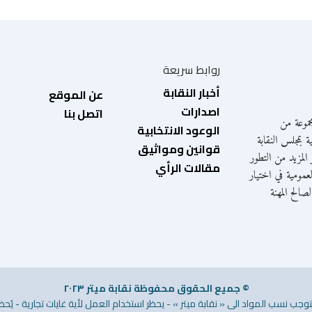
روابط سريعة
أخبار النقابة
عن الموقع
اصدارات
اتصل بنا
موعة من
الوعود الانتخابية
ة بمجلس النقابة
قوانين ومواثيق
المزيد من التطور
مقالات الرأي
عمومية في اختيار
الح المهنة
© جميع الحقوق محفوظة نقابة ميتر ٢٠٢٣
وجب نسب المواد الى « نقابة ميتر » - يحظر استخدام العمل لأية غايات تجارية - يُحظر