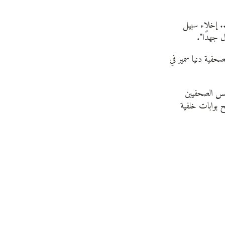
. إخلاء سبيل
 جهدًا".
حفية دنيا سمير في
حبس الصحفيين
ح بوابات خلفية