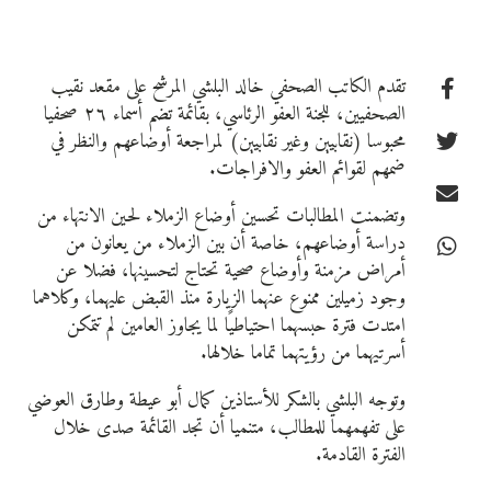
تقدم الكاتب الصحفي خالد البلشي المرشح على مقعد نقيب
الصحفيين، للجنة العفو الرئاسي، بقائمة تضم أسماء ٢٦ صحفيا
محبوسا (نقابيين وغير نقابيين) لمراجعة أوضاعهم والنظر في
ضمهم لقوائم العفو والافراجات.
وتضمنت المطالبات تحسين أوضاع الزملاء لحين الانتهاء من
دراسة أوضاعهم، خاصة أن بين الزملاء من يعانون من
أمراض مزمنة وأوضاع صحية تحتاج لتحسينها، فضلا عن
وجود زميلين ممنوع عنهما الزيارة منذ القبض عليهما، وكلاهما
امتدت فترة حبسهما احتياطيًا لما يجاوز العامين لم تتمكن
أسرتيهما من رؤيتهما تماما خلالها.
وتوجه البلشي بالشكر للأستاذين كمال أبو عيطة وطارق العوضي
على تفهمهما للمطالب، متنميا أن تجد القائمة صدى خلال
الفترة القادمة.