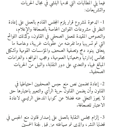
فيما يلي المطالبات التي قدمها البلشي في مجال الحريات
والتشريعات:
1- الدعوة لمشروع قرار يلزم المجلس القادم بالعمل على إعادة
النظر في مشروعات القوانين الخاصة بالصحافة والإعلام،
والنصوص المقيدة للعمل الصحفي في القانون، وكذلك اللوائح
التي تم تسريبها وما تفرضه من عقوبات غريبة، وخاصة ما
يتعلق ببنود دمج وتصفية الصحف والمؤسسات القومية وتشكيل
مجالس إدارتها وجمعياتها العمومية، وحجب المواقع، والغرامات
المبالغ فيها، والتعدي على دور النقابة، والنيل من الحريات
الصحفية.
2- إعادة تضمين نص منع حبس الصحفيين احتياطيا في
القانون وأن يضمن القانون حرية الرأي والتعبير باعتبارها حق
لا يجوز التخلي عنه فضلا عن كونها المدخل الرئيسي لاعادة
الاعتبار للصحافة.
3- إلزام مجلس النقابة بالعمل على إصدار قانون منع الحبس في
قضايا النشر، والذي تم صياغته من قبل لجنة الخمسين