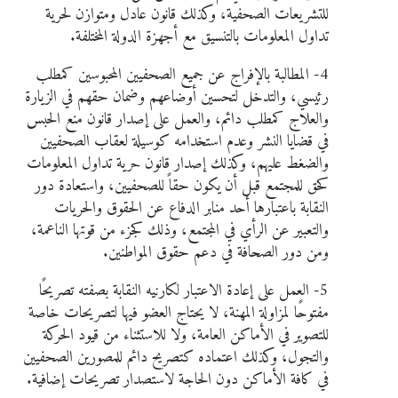
للتشريعات الصحفية، وكذلك قانون عادل ومتوازن لحرية
تداول المعلومات بالتنسيق مع أجهزة الدولة المختلفة.
4- المطالبة بالإفراج عن جميع الصحفيين المحبوسين كمطلب
رئيسي، والتدخل لتحسين أوضاعهم وضمان حقهم في الزيارة
والعلاج كمطلب دائم، والعمل على إصدار قانون منع الحبس
في قضايا النشر وعدم استخدامه كوسيلة لعقاب الصحفيين
والضغط عليهم، وكذلك إصدار قانون حرية تداول المعلومات
كحق للمجتمع قبل أن يكون حقاً للصحفيين، واستعادة دور
النقابة باعتبارها أحد منابر الدفاع عن الحقوق والحريات
والتعبير عن الرأي في المجتمع، وذلك كجزء من قوتها الناعمة،
ومن دور الصحافة في دعم حقوق المواطنين.
5- العمل على إعادة الاعتبار لكارنيه النقابة بصفته تصريحًا
مفتوحًا لمزاولة المهنة، لا يحتاج العضو فيها لتصريحات خاصة
للتصوير في الأماكن العامة، ولا للاستثناء من قيود الحركة
والتجول، وكذلك اعتماده كتصريح دائم للمصورين الصحفيين
في كافة الأماكن دون الحاجة لاستصدار تصريحات إضافية.