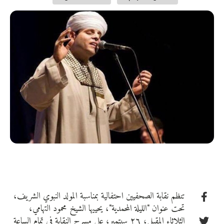
تنظم نقابة الصحفيين احتفالية بمناسبة المولد النبوي الشريف،
تحت عنوان "الليلة المحمدية"، يحييها الشيخ محمود التهامي،
الثلاثاء المقبل، ٢٦ سبتمبر، على مسرح النقابة في تمام الساعة