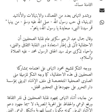
الثامنة مساءً.
ويشدو التهامى بعدد من القصائد، والابتهالات والأناشيد
الدينية، في حب رسول الله - صلى الله عليه وسلم - من بينها "
قمر سيدنا النبى، صعايدة يا رسول الله، ياهو".
وقال جمال عبد الرحيم سكرتير عام نقابة الصحفيين أن
الاحتفالية تأتى فى إطار استعادة دور النقابة الثقافى والفنى،
وإحياء لذكرى مولد سيد الخلق الرسول محمد - عليه الصلاة
والسلام.
ووجه الشكر للشيخ محمود التهامى على اهتمامه بمشاركة
الصحفيين فى هذه الاحتفالية، كما وجه الشكر للزميلة منى
الصاوى الصحفية المتخصصة فى ملف الإنشاد الدينى بمؤسسة
دار التحرير على جهودها في التحضير للحفل.
من جانبه، أشاد التهامى بجهود نقابة الصحفيين فى نشر الثقافة
ورفع الوعي والحفاظ على الهوية المصرية، لا سيما جهود دعم
الإنشاد الدينى كونه مكونًا رئيسيًا للهوية وتشكيل الوعى الفنى