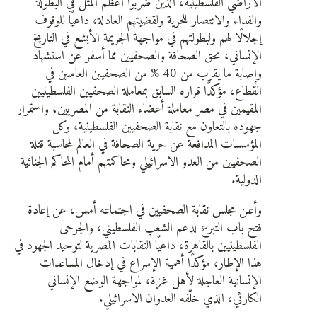
الأراضي الفلسطينية، الذين ضربوا أعظم المثل في البطولة
والفداء والانتصار للحرية ولقضيتهم العادلة، داعيًا للوقوف
إجلالًا لهم ولبطولتهم في مواجهة الجريمة الأبشع في التاريخ
الإنساني، بحق الصحافة والصحفيين مما أسفر عن استشهاد
وإصابة ما يقرب من 40 % من الصحفيين العاملين في
القطاع، مؤكدًا قراره السابق بمعاملة الصحفيين الفلسطينيين
المقيمين في مصر معاملة أعضاء النقابة من المصريين، واستمرار
جهوده بالتعاون مع نقابة الصحفيين الفلسطينية، وكل
المؤسسات المدافعة عن حرية الصحافة في العالم لمحاسبة قتلة
الصحفيين من العدو الاسرائيلي ومحاكمتهم أمام المحاكم الجنائية
الدولية.
وأعلن مجلس نقابة الصحفيين في اجتماعه أمس، عن إعادة
فتح باب التبرع لدعم الشعب الفلسطيني، والجرحى
الفلسطينيين بالقاهرة، داعيًا النقابات المصرية لتوحيد الجهود في
هذا الإطار، مؤكدًا أهمية الإسراع في إدخال المساعدات
الإنسانية العاجلة لأهل غزة، لمواجهة الوضع الإنساني
الكارثي، الذي خلّفه العدوان الاسرائيلي.