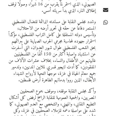
الصهيوني، الذي استمر لما يقرب من 16 شهرًا، وصولًا لوقف
إطلاق النار، الذي بدأ سريانه أمس.
وشدد مجلس النقابة على مساندته الدائمة للنضال الفلسطيني
المستمر دفاعًا عن حقه في تحرير أرضه من الاحتلال،
وتأسيس دولته المستقلة على كامل التراب الفلسطيني، مؤكداً
استمرار جهوده لمحاسبة مجرمي الحرب الصهاينة على جرائمهم
بحق الشعب الفلسطيني طوال شهور العدوان، التي أسفرت
عن استشهاد وإصابة أكثر من 150 ألفًا من الفلسطينيين
غالبيتهم من الأطفال والنساء، بخلاف عشرات الآلاف من
المفقودين، كما أدت لتهجير قسري لملايين المدنيين، وتدمير
جميع معالم الحياة في غزة، موجهًا التحية لأرواح الشهداء
الأبطال، الذين رووا بدمائهم الطاهرة أرض فلسطين.
وأكد مجلس النقابة موقفه، وموقف جموع الصحفيين
المصريين، والجمعية العمومية للنقابة الراسخ لرفض كل أشكال
التطبيع النقابي، والمهني، والشخصي مع العدو الصهيوني، كما
شدد على مواصلة دعمه للزملاء الصحفيين في غزة، وكل