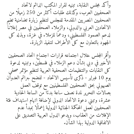
وأكد مجلس النقابة، تبنيه لقرار المكتب الدائم لاتحاد
الصحفيين العرب، وكذلك طلبات أكثر من 250 زميلًا من
الصحفيين المصريين المقدمة للمجلس لتنظيم زيارة تضامنية تضم
الاتحادين العربي والدولي، والزملاء الصحفيين في مصر إعلانًا
لدعم الصمود الفلسطيني، ودعمًا للزملاء في غزة، وبذله كل
الجهود بالتعاون مع كل الأطراف لتنفيذ الزيارة.
وأقر المجلس خلال اجتماعه قرارات اجتماع اتحاد الصحفيين
الأخير في دبي بشأن دعم الزملاء في فلسطين، وتبنيه لدعوة
كل النقابات والتنظيمات الصحفية العربية لتنظيم مؤتمر صحفي
يوم 10 فبراير - ذكرى تأسيس الاتحاد - لفضح جرائم العدوان
الصهيوني بحق الصحفيين الفلسطينيين مع توقف العمل
بصالات التحرير لمدة نصف ساعة بدءًا من الساعة الحادية
عشرة، وتبني دعوة الاتحاد الدولي لإضافة اتهام استهداف فئة
الصحفيين لعمل المحكمة الجنائية الدولية إعمالًا بمبدأ عدم
الإفلات من العقاب، ويدعو الدول العربية التصديق على
الاتفاقية الدولية بهذا الشأن.