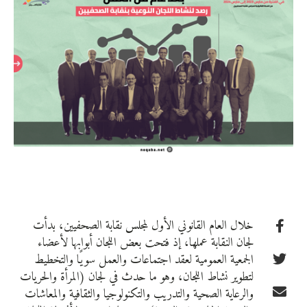
خلال العام القانوني الأول لمجلس نقابة الصحفيين، بدأت
لجان النقابة عملها، إذ فتحت بعض اللجان أبوابها لأعضاء
الجمعية العمومية لعقد اجتماعات والعمل سويًا والتخطيط
لتطوير نشاط اللجان، وهو ما حدث في لجان (المرأة والحريات
والرعاية الصحية والتدريب والتكنولوجيا والثقافية والمعاشات