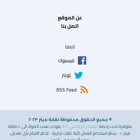
عن الموقع
اتصل بنا
تابعنا
فيسبوك
تويتر
RSS Feed
© جميع الحقوق محفوظة نقابة ميتر ٢٠٢٣
متوفرة تحت رخصة
المشاع الإبداعي، 3.0
يتوجب نسب المواد الى « نقابة
ميتر » - يحظر استخدام العمل لأية غايات تجارية - يُحظر القيام بأي تعديل،