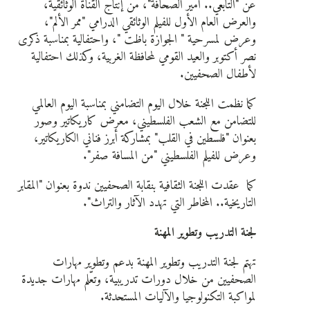
عن "التابعي.. أمير الصحافة"، من إنتاج القناة الوثائقية،
والعرض العام الأول للفيلم الوثائقي الدرامي "ممر الألم"،
وعرض لمسرحية " الجوازة باظت "، واحتفالية بمناسبة ذكرى
نصر أكتوبر والعيد القومي لمحافظة الغربية، وكذلك احتفالية
لأطفال الصحفيين.
كما نظمت اللجنة خلال اليوم التضامني بمناسبة اليوم العالمي
للتضامن مع الشعب الفلسطيني، معرض كاريكاتير وصور
بعنوان "فلسطين في القلب" بمشاركة أبرز فناني الكاريكاتير،
وعرض للفيلم الفلسطيني "من المسافة صفر".
كما عقدت اللجنة الثقافية بنقابة الصحفيين ندوة بعنوان "المقابر
التاريخية.. المخاطر التي تهدد الآثار والتراث".
لجنة التدريب وتطوير المهنة
تهتم لجنة التدريب وتطوير المهنة
بدعم وتطوير مهارات
الصحفيين من خلال دورات تدريبية، وتعّلم مهارات جديدة
لمواكبة التكنولوجيا والآليات المستحدثة.