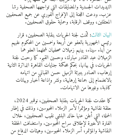
التهديدات الجسدية والمضايقات التي تواجهها الصحفية رشا
عزب. ودعت اللجنة إلى الإفراج الفوري عن جميع الصحفيين
المعتقلين، ووقف الرقابة، وحماية حقوق الصحفيين.
البيان الثالث
:
ثمّنت لجنة الحريات بنقابة الصحفيين، قرار
رئيس الجمهورية بالعفو عن أربعة وخمسين من المحكوم عليهم
من أبناء سيناء، بينهم زميلان صحفيان شملهما العفو هما
الزميلان عبد القادر مبارك، وحسين القيم. كما رحبت لجنة
الحريات، في بيانها، بحكم محكمة جنايات القاهرة الدائرة الثانية
إرهاب، الصادر بتبرئة الزميل حسن القباني من اتهامه
بالانضمام إلى جماعة إرهابية، ونشر وإذاعة أخبار وبيانات
كاذبة، وغيرها من الاتهامات.
كما عقدت لجنة الحريات بنقابة الصحفيين، نوفمبر 2024،
حلقة نقاشية ومؤتمرًا لأسر الزملاء المحبوسين، وذلك في إطار
الحملة، التي أعلن عنها خالد البلشي نقيب الصحفيين، خلال
الفترة الأخيرة لإطلاق سراح المحبوسين. واستضافت الحلقة
النقاشية والمؤتمر، أسر الزملاء المحبوسين، وهيئات الدفاع من