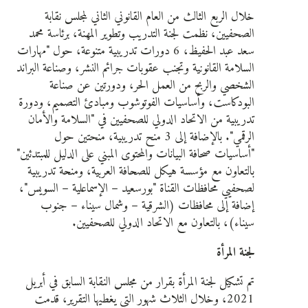
خلال الربع الثالث من العام القانوني الثاني لمجلس نقابة
الصحفيين، نظمت لجنة التدريب وتطوير المهنة، برئاسة محمد
سعد عبد الحفيظ، 6 دورات تدريبية متنوعة، حول "مهارات
السلامة القانونية وتجنب عقوبات جرائم النشر، وصناعة البراند
الشخصي والربح من العمل الحر، ودورتين عن صناعة
البودكاست، وأساسيات الفوتوشوب ومبادئ التصميم، ودورة
تدريبية من الاتحاد الدولي للصحفيين في "السلامة والأمان
الرقمي". بالإضافة إلى 3 منح تدريبية، منحتين حول
"أساسيات صحافة البيانات والمحتوى المبني على الدليل للمبتدئين"
بالتعاون مع مؤسسة هيكل للصحافة العربية، ومنحة تدريبية
لصحفيي محافظات القناة "بورسعيد – الإسماعلية – السويس"،
إضافة إلى محافظات (الشرقية – وشمال سيناء – جنوب
سيناء)، بالتعاون مع الاتحاد الدولي للصحفيين.
لجنة المرأة
تم تشكيل لجنة المرأة بقرار من مجلس النقابة السابق في أبريل
2021، وخلال الثلاث شهور التي يغطيها التقرير، قدمت