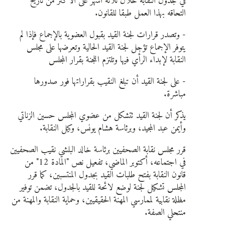
في جدول النقابة خلال ثلاثة أشهر على الأكثر من تاريخ
التحاقه بهذا العمل طبقا للقانون.
- وتصدر قرارات لجنة القيد بقبول العضوية بالإجماع فإذا لم
يتوفر الإجماع تؤجل لجنة القيد الحالية وتعرضها على مجلس
النقابة لإبداء الرأي فيها وتلتزم اللجنة بقرار المجلس
- على لجنة القيد أن تبلغ النقيب بقراراتها فور صدورها
مباشرة.
يذكر أن لجنة القيد تتشكل من عضوي المجلس حسين الزناتي
وأيمن عبد المجيد، وبرئاسة هشام يونس، وكيل النقابة.
قرر مجلس نقابة الصحفيين برئاسة خالد البلشي نقيب الصحفيين
في اجتماعه، أكتوبر الماضي، تفعيل نص "المادة 12" من
قانون النقابة بفتح طلبات القيد بجدول المنتسبين، كما قرر
المجلس تشكيل لجنة لوضع لائحة للقيد بالجدول، تضمن توفير
مظلة نقابية لممارسي المهنة الحقيقيين، وحماية النقابة والمهنة من
منتحلي الصفة.