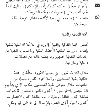
والحريات، المعاشات، اللجنة الاقتصادية)، بينما واجه البعض
الآخر تراجعًا في حركته كـ (المرأة، والإسكان)، وغابت تمامًا
لجان أخرى مثل (التسويات، ولجنة التشريعات،
والخدمات).. وفيما يلي رصد لأنشطة اللجان النوعية بنقابة
الصحفيين:
اللجنة الثقافية والفنية
تختص اللجنة الثقافية والفنية كما ورد في اللائحة الداخلية للنقابة
بإعداد الدورات الثقافية لأعضاء النقابة وما تسهم به النقابة من
الخدمات الثقافية للجمهور وما يتطلبه ذلك من اتصالات
داخلية وخارجية.
خلال الثلاث شهور التي يغطيها التقرير، استأنفت اللجنة
الثقافية بنقابة الصحفيين، برئاسة محمود كامل، سلسلة من
الفاعليات خلال معرض نقابة الصحفيين للكتاب الذي بدأ يوم
25 سبتمبر واستمر حتى 5 أكتوبر الماضي، فنظمت 8 ندوات
لمناقشة كتب مختلفة، وتطرقت منها مناقشة كتب لانتصارات
أكتوبر واحياء ذكرى النصر. بالإضافة إلى عرض فيلم وثائقي