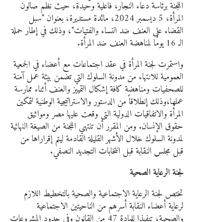
اللجنة برئاسة دعاء النجار، فاعلية وحيدة، حيث نظم صالون
المرأة، 5 ديسمبر 2024، مائدة مستديرة، بعنوان "سبل
القضاء على العنف ضد النساء والفتيات"، وذلك في إطار حملة
الـ 16 يومًا لمناهضة العنف ضد المرأة.
واستمرت لجنة المرأة في عقد اجتماعات مع أعضاء في الجمعية
العمومية للانتهاء من مدونة السلوك التي تضمن بيئة عمل آمنة
للصحفيات ومناهضة كافة إشكال التمييز والعنف أثناء ممارسة
عملها،وذلك إنطلاقاً من الدستور والاستراتيجية الوطنية لتمكين
المرأة والاتفاقيات الدولية التى وقعت عليها مصر ومواثيق
حقوق الإنسان. ومن المقرر أن تنتهي اللجنة من الصيغة النهائية
لمدونة السلوك خلال الأشهر القليلة القادمة ليتم إقراراها من
قبل مجلس النقابة قبل انتخابات التجديد النصفي.
لجنة الرعاية الصحية
تختص لجنة الرعاية الاجتماعية والصحية بالتخطيط اللازم
لرعاية أعضاء النقابة أسرهم من الناحيتين الاجتماعية
والصحية، تنفيذا للمادة 47 من القانون وفي حدود المشروعات