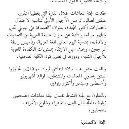
واللائحة التنفيذية لقانون المعاشات.
عقدت لجنة المعاشات خلال الفترة التي يغطيها التقرير،
حلقتين لصالون تواصل الأجيال الأولي بمناسبة الاحتفال
بانتصارات أكتوبر المجيدة، بعنوان: "الصحافة على جبهتي تحرير
وتطهير سيناء، والثانية عن بعنوان: «اللغة العربية بين التحديات
والآفاق»، بمناسبة اليوم العالمي للغة العربية، وتأسيس رابطة
المراجعين، وبحث سبل الارتقاء بمستويات الكفاءة اللغوية
للأجيال الشابة، ودورها في تطوير فنون الكتابة الصحفية.
ونظمت حفل عيد الميلاد الجماعي لرواد المهنة الذين تجاوزوا
الستين بجدولي المعاشات والمشتغلين، لمواليد أشهر يوليو
وأغسطس وسبتمبر وأكتوبر ونوفمبر.
وبالتعاون مع لجنة النشاط نظمت لجنة معاشات الصحفيين
زيارة لمقامات أل البيت بالقاهرة، وشارع الأشراف
للصحفيين.
اللجنة الاقتصادية