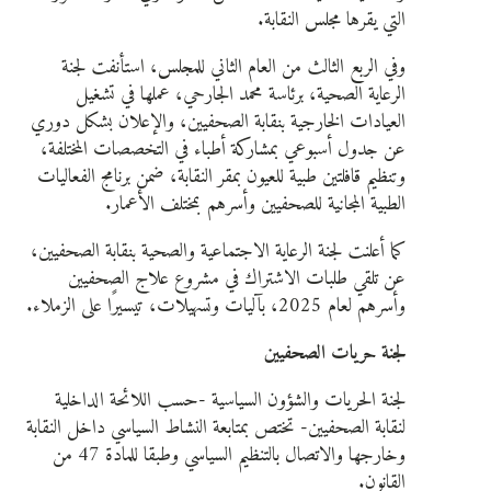
التي يقرها مجلس النقابة.
وفي الربع الثالث من العام الثاني للمجلس، استأنفت لجنة
الرعاية الصحية، برئاسة محمد الجارحي، عملها في تشغيل
العيادات الخارجية بنقابة الصحفيين، والإعلان بشكل دوري
عن جدول أسبوعي بمشاركة أطباء في التخصصات المختلفة،
وتنظيم قافلتين طبية للعيون بمقر النقابة، ضمن برنامج الفعاليات
الطبية المجانية للصحفيين وأسرهم بمختلف الأعمار.
كما أعلنت لجنة الرعاية الاجتماعية والصحية بنقابة الصحفيين،
عن تلقي طلبات الاشتراك في مشروع علاج الصحفيين
وأسرهم لعام 2025، بآليات وتسهيلات، تيسيرًا على الزملاء.
لجنة حريات الصحفيين
لجنة الحريات والشؤون السياسية -حسب اللائحة الداخلية
لنقابة الصحفيين- تختص بمتابعة النشاط السياسي داخل النقابة
وخارجها والاتصال بالتنظيم السياسي وطبقا للمادة 47 من
القانون.