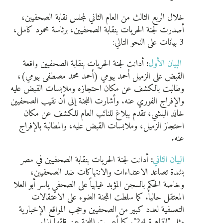
خلال الربع الثالث من العام الثاني لمجلس نقابة الصحفيين،
أصدرت لجنة الحريات بنقابة الصحفيين، برئاسة محمود كامل،
3 بيانات على النحو التالي:
البيان الأول
:
أدانت لجنة الحريات بنقابة الصحفيين واقعة
القبض على الزميل أحمد بيومي (أحمد محمد مصطفى بيومي)،
وطالبت بالكشف عن مكان احتجازه وملابسات القبض عليه
والإفراج الفوري عنه. وأشارت اللجنة إلى أن نقيب الصحفيين
خالد البلشي، تقدم ببلاغ للنائب العام للكشف عن مكان
احتجاز الزميل، وملابسات القبض عليه، والمطالبة بالإفراج
عنه.
البيان الثاني
:
أدانت لجنة الحريات بنقابة الصحفيين في مصر
بشدة تصاعد الاعتداءات والانتهاكات ضد الصحفيين،
وخاصة الحكم بالسجن المؤبد غيابياً على الصحفي ياسر أبو العلا
المعتقل حالياً. كما سلطت اللجنة الضوء على الاعتقالات
التعسفية لعدد كبير من الصحفيين وحجب المواقع الإخبارية
مثل "القاهرة 24". كما أعربت اللجنة عن قلقها إزاء