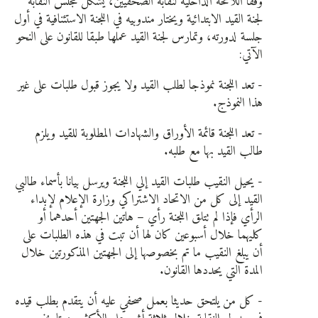
وفقاً اللائحة الداخلية لنقابة الصحفيين، يشكل مجلس النقابة
لجنة القيد الابتدائية ويختار مندوبيه في اللجنة الاستئنافية في أول
جلسة لدورته، وتمارس لجنة القيد عملها طبقا للقانون على النحو
الآتي:
- تعد اللجنة نموذجا لطلب القيد ولا يجوز قبول طلبات على غير
هذا النموذج.
- تعد اللجنة قائمة الأوراق والشهادات المطلوبة للقيد ويلزم
طالب القيد بها مع طلبه.
- يحيل النقيب طلبات القيد إلي اللجنة ويرسل بيانا بأسماء طالبي
القيد إلى كل من الاتحاد الاشتراكي وزارة الإعلام لإبداء
الرأي فإذا لم تتلق اللجنة رأي – هاتين الجهتين أحدهما أو
كليهما خلال أسبوعين كان لها أن تبت في هذه الطلبات على
أن يبلغ النقيب ما تم بخصوصها إلى الجهتين المذكورتين خلال
المدة التي يحددها القانون.
- كل من يلتحق حديثا بعمل صحفي عليه أن يتقدم بطلب قيده