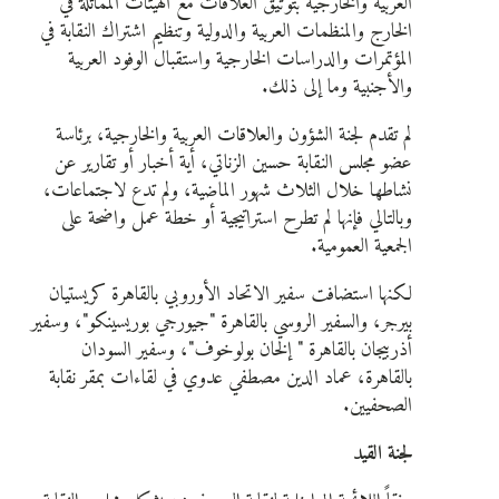
العربية والخارجية بتوثيق العلاقات مع الهيئات المماثلة في
الخارج والمنظمات العربية والدولية وتنظيم اشتراك النقابة في
المؤتمرات والدراسات الخارجية واستقبال الوفود العربية
والأجنبية وما إلى ذلك.
لم تقدم لجنة الشؤون والعلاقات العربية والخارجية، برئاسة
عضو مجلس النقابة حسين الزناتي، أية أخبار أو تقارير عن
نشاطها خلال الثلاث شهور الماضية، ولم تدع لاجتماعات،
وبالتالي فإنها لم تطرح استراتيجية أو خطة عمل واضحة على
الجمعية العمومية.
لكنها استضافت سفير الاتحاد الأوروبي بالقاهرة كريستيان
بيرجر، والسفير الروسي بالقاهرة "جيورجي بوريسينكو"، وسفير
أذربيجان بالقاهرة " إلخان بولوخوف"، وسفير السودان
بالقاهرة، عماد الدين مصطفي عدوي في لقاءات بمقر نقابة
الصحفيين.
لجنة القيد