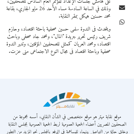
على هامش جلسات الإعداد للمؤتمر العام السادس للصحفيين،
وذلك في الساعة السادسة مساء الأحد 26 مايو الجاري، بقاعة
محمد حسنين هيكل بمقر النقابة.
ويتحدث فى الندوة سلمى حسين صحفية باحثة اقتصاد، وحازم
شريف رئيس تحرير جريدة "المال"، ومحمد جاد صحفى وباحث
اقتصاد، ومحمد العريان كممثل للصحفيين المؤقتين، وتدير الندوة
صحفية وباحثة اقتصاد فى مجال النوع الاجتماعى منى عزت.
موقع نقابة ميتر هو موقع متخصص في الشأن النقابي، أسسه مجموعة من
الصحفيين المصريين أعضاء الجمعية العمومية لربط الجمعية العمومية بمجلس النقابة
وخلق حالة من التواصل بينهما، للمساهمة في الدفع بالمجلس نحو المزيد من التطور