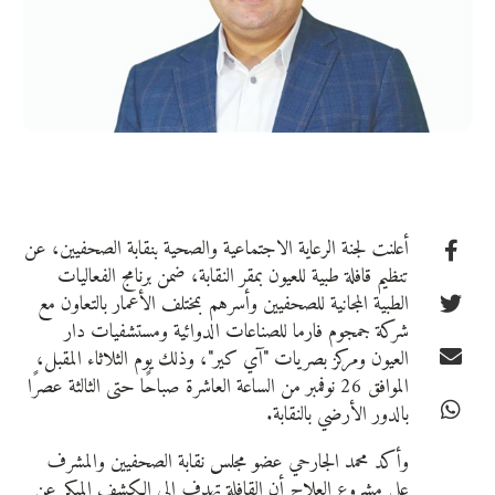
أعلنت لجنة الرعاية الاجتماعية والصحية بنقابة الصحفيين، عن
تنظيم قافلة طبية للعيون بمقر النقابة، ضمن برنامج الفعاليات
الطبية المجانية للصحفيين وأسرهم بمختلف الأعمار بالتعاون مع
شركة جمجوم فارما للصناعات الدوائية ومستشفيات دار
العيون ومركز بصريات "آي كير"، وذلك يوم الثلاثاء المقبل،
الموافق 26 نوفمبر من الساعة العاشرة صباحًا حتى الثالثة عصرًا
بالدور الأرضي بالنقابة.
وأكد محمد الجارحي عضو مجلس نقابة الصحفيين والمشرف
على مشروع العلاج أن القافلة تهدف إلى الكشف المبكر عن