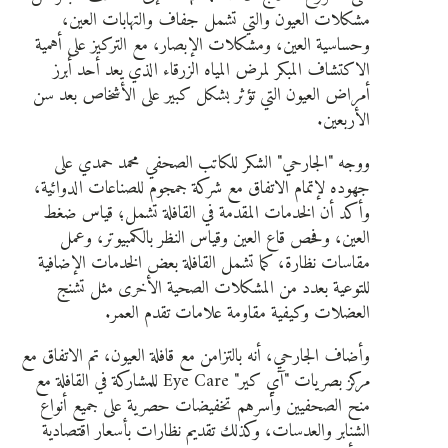
مشكلات العيون والتي تشمل جفاف والتهابات العين،
وحساسية العين، ومشكلات الإبصار، مع التركيز على أهمية
الاكتشاف المبكر لمرض المياه الزرقاء الذي يعد أحد أبرز
أمراض العيون التي تؤثر بشكل كبير على الأشخاص بعد سن
الأربعين.
ووجه "الجارحي" الشكر للكاتب الصحفي محمد حمدي على
جهوده لإتمام الاتفاق مع شركة جمجوم للصناعات الدوائية،
وأكد أن الخدمات المقدمة في القافلة تشمل؛ قياس ضغط
العين، وفحص قاع العين وقياس النظر بالكمبيوتر، وعمل
مقاسات نظارة، كما تشمل القافلة بعض الخدمات الإضافية
للتوعية بعدد من المشكلات الصحية الأخرى مثل تشنج
العضلات وكيفية مقاومة علامات تقدم العمر.
وأضاف الجارحي، أنه بالتزامن مع قافلة العيون، تم الاتفاق مع
مركز بصريات "آي كير" Eye Care للمشاركة في القافلة مع
منح الصحفيين وأسرهم تخفيضات حصرية على جميع أنواع
الشنابر والعدسات، وكذلك تقديم نظارات بأسعار اقتصادية