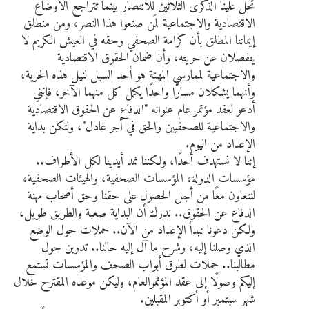
تحل علينا الذكرى الثلاثين للانتصار بينما تتراجع الأوضاع
الاقتصادية والاجتماعية لمَن صنعوا هذا النصر، ومن منطلق
إيماننا المطلق بأن كرامة الصحفي وحقه في العيش الكريم لا
ينفصلان عن حريته، وأن ضمان الحقوق الاقتصادية
والاجتماعية لممارسي المهنة هو أحد السبل لنيل هذه الحرية،
وأنهما يشكلان مسارًا واحدًا يكمل كل منهما الآخر، فإنني
أدعو لعقد مؤتمر عام عنوانه "الدفاع عن الحقوق الاقتصادية
والاجتماعية للصحفيين والحق في أجر عادل"، ولتكن بداية
الإعداد من اليوم.
إننا لا نستهدف أحدًا، ولكننا نمد أيدينا لكل الأطراف..
مؤسسات الدولة، المؤسسات الصحفية، والهيئات الصحفية،
لنتعاون معًا من أجل الحصول على حقنا وحق أصحاب مهنة
الدفاع عن الحقوق.. ندرك أن البداية صعبة والطريق طويل،
ولكن دعونا نبدأ الإعداد من الآن.. حملات حول الوضع
الذي وصلنا إليه، وشرح ما آل إليه حالنا.. تدوين حول
مطالبنا.. حملات لطرق أبواب الصحف والمؤسسات تستمع
إليكم وصولًا إلى عقد المؤتمرالعام، وليكن موعده المقترح خلال
شهر سبتمبر أو أكتوبر المقبلين.