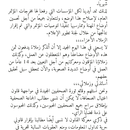
شهريًا.
لذلك نمد أيدينا لكل المؤسسات التي رفعنا لها مخرجات المؤتمر
العام، لإصلاح هذا الوضع، ولنتعاون جميعًا من أجل تحسين
أوضاع المهنة وممارسيها تنفيذا لتوصيات المؤتمر والتي تم إقرار
نتائجها من خلال لجنة تطوير الإعلام.
الزملاء الأعزاء،،،
لا يسعني في هذا اليوم المجيد إلا أن أتذكر زملاءً يدفعون ثمن
هذه الأوضاع مضاعفًا وهم المتعطلون عن العمل، وكذلك
زملاؤنا المؤقتون ومعركتهم من أجل التعيين بعد 14 عامًا من
العمل في أوضاع شديدة الصعوبة، والآن تتعطل سبل تحقيق
حلمهم.
أساتذتي وزملائي،،،
ونحن نستلهم وقائع ثورة الصحفيين المجيدة في مواجهة قانون
اغتيال الصحافة، لا يمكن أن ننسى مطالب الجماعة الصحفية
بإطلاق سراح جميع الصحفيين المحبوسين، وكذلك المحبوسون
على ذمة قضايا الرأي.
في ذكري معركة القانون لا ننسى أيضًا مطالبنا بإقرار قانوني
حرية تداول المعلومات، ومنع العقوبات السالبة للحرية في