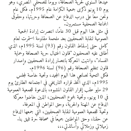
عيدها السنوي لحرية الصحافة، ويومًا للصحفي المصري، وهو
يوم 10 يونيو ذكرى جمعية الكرامة عام 1995م. فكل عامٍ
ونحن معًا على درب الدفاع عن الصحافة وحريتها، وحقوق
الجماعة الصحفية مستمرون.
في مثل هذا اليوم قبل 30 عامًا، انتصرت إرادة الجمعية
العمومية لنقابة الصحفيين بعد ملحمة مقاومة استمرت لعام
كامل حتى إسقاط القانون رقم (93) لسنة 1995م، الذي
أطلق عليه الصحفيون "قانون اغتيال حرية الصحافة وحماية
الفساد"، وانتهت المعركة بانتصار إرادة الصحفيين وإصدار
قانون تنظيم الصحافة رقم (96) لسنة 1996م.
فكل التحية لصانعي هذا اليوم المجيد، وتحية خاصة لمجلس
1995م، الذي اتخذ قراره التاريخي في اجتماعه الطارئ يوم
29 مايو عقب إقرار القانون المشبوه، بالدعوة للجمعية العمومية
في 10 يونيو. وتحية لجموع الصحفيين، الذين خاضوا معركة
الدفاع عن المهنة والحرية، وحق المواطن في المعرفة.
وتحية للجمعية العمومية لنقابة الصحفيين، التي جمعها الدفاع
عن حقنا، وحق المواطنين جميعًا في صحافة حرة تليق بنا.
زميلاتي وزملائي وأساتذتي،،،