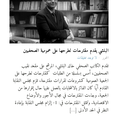
البلشي يقدم مقترحات لطرحها على عمومية الصحفيين
المحرر
لا توجد تعليقات
تقدم الكاتب الصحفي خالد البلشي، المرشح على مقعد نقيب
الصحفيين، أمس بسلسلة من الطلبات كمقترحات لطرحها على
الجمعية العمومية كمشروعات لقرارات مقترحة، تلزم مجلس النقابة
القادم أيًا كان الفائز بالانتخابات بالعمل عليها حال إقرارها من
الجمعية. وجاءت المقترحات في مجال الأجور والأوضاع
الاقتصادية. وتتمثل المقترحات في: 1- إلزام مجلس النقابة بإعادة
النظر في الحد الأدنى […]