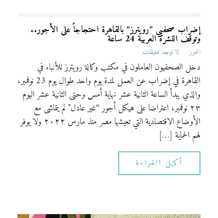
إضراب صحفيي "رويترز" بالقاهرة احتجاجاً على الأجور..
وتوقف النشرة العربية 24 ساعة
المحرر
لا توجد تعليقات
دخل الصحفيون العاملون في مكتب وكالة رويترز للأنباء في
القاهرة في إضراب عن العمل لمدة يوم واحد طوال يوم 23 نوفمبر،
والذي يبدأ الساعة الثانية عشر نهاية أمس وحتى الثانية عشر اليوم
٢٣ نوفمبر، اعتراضا على هيكل أجور “غير عادل" لم يتماشى مع
الأوضاع الاقتصادية التي تعيشها مصر منذ مارس ٢٠٢٢ ولا يوفر
لهم الحماية […]
أكمل القراءة