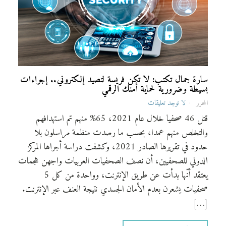
سارة جمال تكتب: لا تكن فريسة لتصيد إلكتروني.. إجراءات
بسيطة وضرورية لحماية أمنك الرقمي
المحرر
لا توجد تعليقات
قتل 46 صحفيا خلال عام 2021، 65% منهم تم استهدافهم
والتخلص منهم عمدا، بحسب ما رصدت منظمة مراسلون بلا
حدود في تقريرها الصادر 2021، وكشفت دراسة أجراها المركز
الدولي للصحفيين، أن نصف الصحفيات العربيات واجهن هجمات
يعتقد أنّها بدأت عن طريق الإنترنت، وواحدة من كل 5
صحفيات يشعرن بعدم الأمان الجسدي نتيجة العنف عبر الإنترنت.
[…]