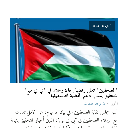
أكتوبر 18, 2023
"الصحفيين" تعلن رفضها إحالة زملاء في "بي بي سي"
للتحقيق بسبب دعم القضية الفلسطينية
المحرر
لا توجد تعليقات
أعلن مجلس نقابة الصحفيين، في بيان له اليوم، عن كامل تضامنه
مع الزملاء الصحفيين فى "بى بى سى"، الذين أحيلوا للتحقيق بتهمة