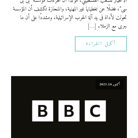
الانحياز للشعب الفلسطيني، مؤكدا أن تحركات مؤسسة "بى بى
سى"، فضلًا عن تغطيتها غير المهنية، والمنحازة تكشف أن المؤسسة
تحولت لأداة فى يد آلة الحرب الإسرائيلية، ومشددًا على أن ما
جرى مع الزملاء […]
أكمل القراءة
أكتوبر 16, 2023