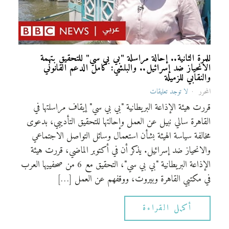
للمرة الثانية.. إحالة مراسلة "بي بي سي" للتحقيق بتهمة
الانحياز ضد إسرائيل.. والبلشي: كامل الدعم القانوني
والنقابي للزميلة
المحرر
لا توجد تعليقات
قررت هيئة الإذاعة البريطانية "بي بي سي" إيقاف مراسلتها في
القاهرة سالي نبيل عن العمل وإحالتها للتحقيق التأديبي، بدعوى
مخالفة سياسة الهيئة بشأن استعمال وسائل التواصل الاجتماعي
والانحياز ضد إسرائيل. يذكر أن في أكتوبر الماضي، قررت هيئة
الإذاعة البريطانية "بي بي سي"، التحقيق مع 6 من صحفييها العرب
في مكتبي القاهرة وبيروت، ووقفهم عن العمل […]
أكمل القراءة