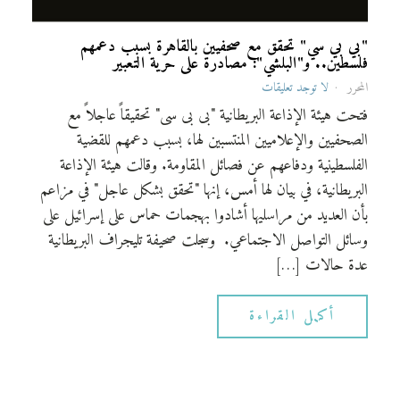
"بي بي سي" تحقق مع صحفيين بالقاهرة بسبب دعمهم
فلسطين.. و"البلشي": مصادرة على حرية التعبير
المحرر
لا توجد تعليقات
فتحت هيئة الإذاعة البريطانية "بى بى سى" تحقيقاً عاجلاً مع
الصحفيين والإعلاميين المنتسبين لها، بسبب دعمهم للقضية
الفلسطينية ودفاعهم عن فصائل المقاومة. وقالت هيئة الإذاعة
البريطانية، في بيان لها أمس، إنها "تحقق بشكل عاجل" في مزاعم
بأن العديد من مراسليها أشادوا بهجمات حماس على إسرائيل على
وسائل التواصل الاجتماعي. وسجلت صحيفة تليجراف البريطانية
عدة حالات […]
أكمل القراءة