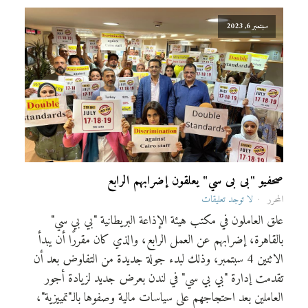
سبتمبر 6, 2023
صحفيو "بى بى سي" يعلقون إضرابهم الرابع
المحرر
لا توجد تعليقات
علق العاملون في مكتب هيئة الإذاعة البريطانية "بي بي سي"
بالقاهرة، إضرابهم عن العمل الرابع، والذي كان مقررًا أن يبدأ
الاثنين 4 سبتمبر، وذلك لبدء جولة جديدة من التفاوض بعد أن
تقدمت إدارة "بي بي سي" في لندن بعرض جديد لزيادة أجور
العاملين بعد احتجاجهم على سياسات مالية وصفوها بالـ"تمييزية"،