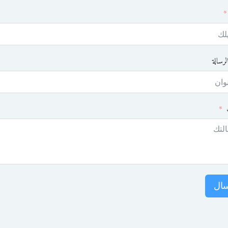
لرسالة
ال