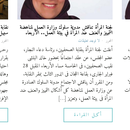
لجنة المرأة تناقش مدونة سلوك وزارة العمل لمناهضة
نقابة
التمييز والعنف ضد المرأة في بيئة العمل.. الأربعاء
سبيل 3 صحف
المحرر
لا توجد تعليقات
المحرر
،
أعلنت لجنة المرأة بنقابة الصحفيين، برئاسة دعاء النجار،
رحب م
يلات
عضو المجلس، عن عقد اجتماعًا بحضور خالد البلشى
بقرار
نقيب الصحفيين، فى الخامسة مساء الأربعاء المقبل 28
احتيا
فبراير الجارى، بقاعة اللجان فى الدور الثالث بمقر النقابة.
وهالة
ا
ومن المقرر أن يناقش الاجتماع مدونة السلوك الصادرة
مجلس 
حات
عن وزارة العمل لمناهضة كل أشكال التمييز والعنف ضد
جهودً
المرأة فى بيئة العمل، وتعزيز […]
الإفر
أكمل القراءة