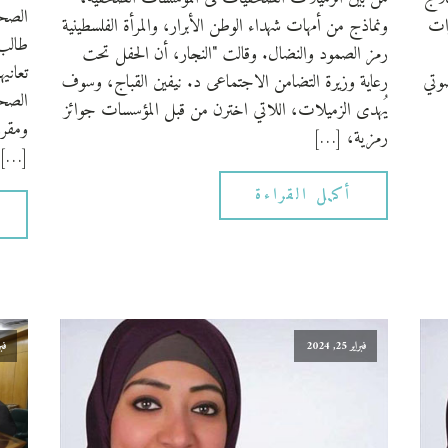
الصحف
رات
ونماذج من أمهات شهداء الوطن الأبرار، والمرأة الفلسطينية
طالب 
رمز الصمود والنضال. وقالت "النجار، أن الحفل تحت
تعاني
صوتي
رعاية وزيرة التضامن الاجتماعى د. نيفين القباج، وسوف
الصحف
يُهدى الزميلات، اللاتي اخترن من قبل المؤسسات جوائز
ومقرر
رمزية، […]
[…]
أكمل القراءة
فبراير 25, 2024
فبراي