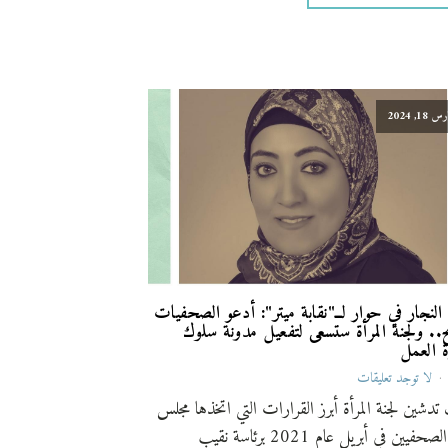
س 18, 2024
النجار في حوار لــ"نقابة ميتر": أدعو الصحفيات
ح.. ولجنة المرأة ستسعى لتفعيل مدونة سلوك
 العمل
لا توجد تعليقات
تدشين لجنة المرأة أبرز القرارات التي اتخذها مجلس
نقابة الصحفيين في أبريل عام 2021 برئاسة نقيب