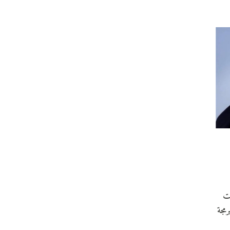
ات
مجة