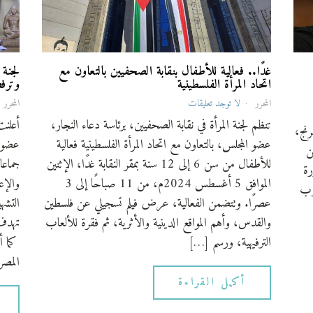
غدًا.. فعالية للأطفال بنقابة الصحفيين بالتعاون مع
لجنة 
اتحاد المرأة الفلسطينية
وترف
المحرر
لا توجد تعليقات
المحرر
تنظم لجنة المرأة في نقابة الصحفيين، برئاسة دعاء النجار،
أعلنت
ة الشطرنج،
عضو المجلس، بالتعاون مع اتحاد المرأة الفلسطينية فعالية
عضو م
ن
للأطفال من سن 6 إلى 12 سنة بمقر النقابة غدًا، الإثنين
جماعا
رة
الموافق 5 أغسطس 2024م، من 11 صباحًا إلى 3
والإع
لمتدرب
عصرًا. وتتضمن الفعالية، عرض فيلم تسجيلي عن فلسطين
التشه
والقدس، وأهم المواقع الدينية والأثرية، ثم فقرة للألعاب
تهدف 
الترفيهية، ورسم […]
كما أ
المصر
أكمل القراءة