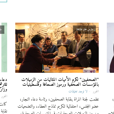
مارس 28, 2024
مار
"الصحفيين" تكرم الأمهات المثاليات من الزميلات
دعاء 
بالمؤسسات الصحفية ورموز الصحافة وفلسطينيات
للترش
وزارة
المحرر
لا توجد تعليقات
المحرر
،
نظمت لجنة المراة بنقابة الصحفيين، برئاسة دعاء النجار،
كانت 
عضو المجلس، احتفالية لتكريم نماذج العطاء، والتضحيات
بلاج
من بين الزميلات الصحفيات فى المؤسسات الصحفية،