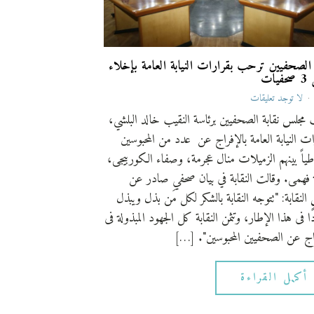
 الصحفيين ترحب بقرارات النيابة العامة بإخلاء
يات
لا توجد تعليقات
جلس نقابة الصحفيين برئاسة النقيب خالد البلشي،
ات النيابة العامة بالإفراج عن عدد من المحبوسين
طياً بينهم الزميلات منال عجرمة، وصفاء الكوربيجى،
 فهمى. وقالت النقابة في بيان صحفي صادر عن
النقابة: "تتوجه النقابة بالشكر لكل مَن بذل ويبذل
ا فى هذا الإطار، وتثمن النقابة كل الجهود المبذولة فى
اج عن الصحفيين المحبوسين". […]
أكمل القراءة