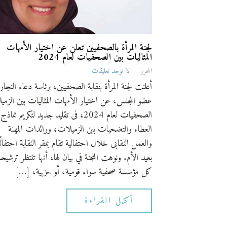
لجنة المرأة بالصحفيين تعلن عن اختيار الأمهات
المثاليات بين الصحفيات لعام 2024
المحرر
لا توجد تعليقات
أعلنت لجنة المرأة بنقابة الصحفيين، برئاسة دعاء النجار
عضو المجلس، عن اختيار الأمهات المثاليات بين الزم
الصحفيات لعام 2024، فى تقليد جديد لتكريم نماذج
العطاء والتضحيات بين الزميلات، ورائدات المهنة
والعمل النقابى خلال احتفالية تقام بمقر النقابة احتفالً
بعيد الأم. ونوهت اللجنة في بيان لها، أنها تنتظر ترشي
كل مؤسسة صحفية سواء قومية، أو حزبية، […]
أكمل القراءة